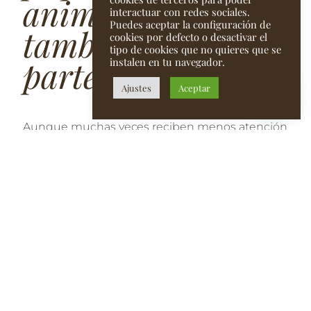
animales que
interactuar con redes sociales.
Puedes aceptar la configuración de
también forman
cookies por defecto o desactivar el
tipo de cookies que no quieres que se
parte del paisaje
instalen en tu navegador.
Ajustes
Aceptar
Aunque muchas veces reciben menos atención
que los grandes mamíferos o las aves rapaces,
los reptiles, anfibios e insectos son
fundamentales en los ecosistemas granadinos.
Lagartijas, lagartos, culebras, sapos, mariposas y
otros invertebrados forman parte de una red
natural compleja y necesaria.
Estos animales ayudan a controlar poblaciones
de insectos, sirven de alimento a otras especies
y reflejan la salud del entorno. En zonas
soleadas, muros de piedra, senderos y áreas de