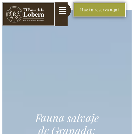
Haz tu reserva aquí
Fauna salvaje
de Granada: