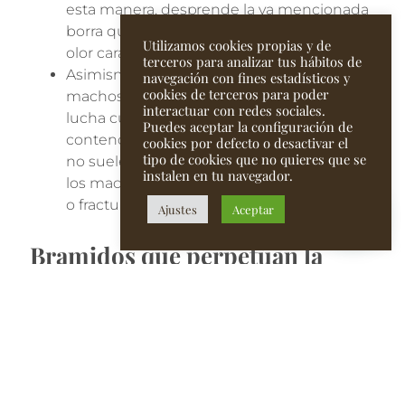
esta manera, desprende la ya mencionada
borra que las recubre y que desprende un
Utilizamos cookies propias y de
olor característico.
terceros para analizar tus hábitos de
Asimismo, se traba en pelea con otros
navegación con fines estadísticos y
cookies de terceros para poder
machos chocando sus
cornamentas
. La
interactuar con redes sociales.
lucha culmina con el retiro del
Puedes aceptar la configuración de
contendiente derrotado. Estos combates
cookies por defecto o desactivar el
tipo de cookies que no quieres que se
no suelen terminar con lesiones graves en
instalen en tu navegador.
los machos, pero sí pueden causar heridas
o fracturas a ambos rivales.
Ajustes
Aceptar
Bramidos que perpetúan la
especie
Se calcula que la población de
ciervos ibéricos
en España es de unos 500.000 ejemplares.
Anualmente, 60.000 de estos animales son
trofeos de cacería, lo que los coloca en un riesgo