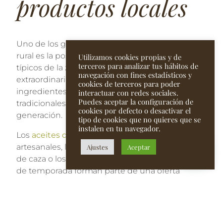
productos locales
Uno de los grandes atractivos de cualquier viaje
rural es la posibilidad de degustar productos
Utilizamos cookies propias y de
terceros para analizar tus hábitos de
típicos de la zona. Andalucía cuenta con una
navegación con fines estadísticos y
extraordinaria riqueza gastronómica basada en
cookies de terceros para poder
ingredientes de gran calidad y recetas
interactuar con redes sociales.
Puedes aceptar la configuración de
tradicionales transmitidas de generación en
cookies por defecto o desactivar el
generación.
tipo de cookies que no quieres que se
instalen en tu navegador.
Los
aceites de oliva virgen extra
, los embutidos
artesanales, los quesos de montaña, las carnes
Ajustes
Aceptar
de caza o los platos elaborados con productos
de temporada forman parte de una oferta
culinaria que merece ser descubierta con
calma.
Muchos establecimientos rurales