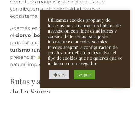
sobre todo mariposas y escarabajos que
contribuyen a la biodiversidad de este
ecosistema.
Utilizamos cookies propias y de
terceros para analizar tus hábitos de
Además, es común observar la cabra montés y
navegación con fines estadísticos y
el
ciervo ibérico
en su hábitat natural. A
cookies de terceros para poder
interactuar con redes sociales.
propósito, como parte de esta experiencia de
Puedes aceptar la configuración de
turismo rural
, tendrás oportunidad de
cookies por defecto o desactivar el
presenciar
la berrea del ciervo
, un espectáculo
tipo de cookies que no quieres que se
instalen en tu navegador.
natural impresionante que tiene lugar en otoño.
Ajustes
Aceptar
Rutas y actividades en la Sierra
de La Sagra
Como hemos venido adelantando, si quieres
disfrutar de actividades al aire libre, la
Sierra de
La Sagra
ofrece una amplia variedad de rutas y
experiencias. Un recorrido genial es el que lleva