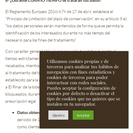
8- ¿Durante CUÁNTO TIEMPO se tratarán tus datos?
El Reglamento Europeo 2016/679 de 27 de abril, establece el
“Principio de Limitación del plazo de conservación”, en su artículo 5 e):
“los datos personales serán mantenidos de forma que se permita la
identificación de los interesados durante no más tiempo del
necesario para los fines del tratamiento”
Con carácter general sólo se conservarán tus datos durante el
tiempo estrictamente necesario para la finalidad para la que fueron
Utilizamos cookies propias y de
recabados, mientras dure la relación contractual, hasta la oposición
terceros para analizar tus hábitos de
navegación con fines estadísticos y
al tratamiento del titular y en todo caso durante el plazo legalmente
cookies de terceros para poder
establecido para la conservación de la documentación legal. Después,
interactuar con redes sociales.
a El Pinar de la lobera mantendrá tus datos debidamente
Puedes aceptar la configuración de
cookies por defecto o desactivar el
bloqueados, durante el término de los plazos correspondientes a la
tipo de cookies que no quieres que se
prescripción legal.
instalen en tu navegador.
Datos obtenidos de usuarios en consultas web:
Por un
Ajustes
Aceptar
periodo de 1 año, salvo que den lugar a un tratamiento nuevo
como cliente o hayas aceptado el envío de información