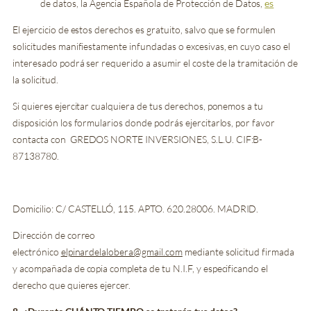
de datos, la Agencia Española de Protección de Datos,
es
El ejercicio de estos derechos es gratuito, salvo que se formulen
solicitudes manifiestamente infundadas o excesivas, en cuyo caso el
interesado podrá ser requerido a asumir el coste de la tramitación de
la solicitud.
Si quieres ejercitar cualquiera de tus derechos, ponemos a tu
disposición los formularios donde podrás ejercitarlos, por favor
contacta con
GREDOS NORTE INVERSIONES, S.L.U.
CIF:B-
87138780.
Domicilio:
C/ CASTELLÓ, 115. APTO. 620.
28006. MADRID.
Dirección de correo
electrónico
elpinardelalobera@gmail.com
mediante solicitud firmada
y acompañada de copia completa de tu N.I.F, y especificando el
derecho que quieres ejercer.