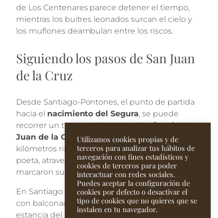
de Los Centenares parece detener el tiempo,
mientras los buitres leonados surcan el cielo y
los muflones deambulan entre los riscos.
Siguiendo los pasos de San Juan
de la Cruz
Desde Santiago-Pontones, el punto de partida
hacia el
nacimiento del Segura
, se puede
recorrer un tramo del histórico
Camino de San
Juan de la Cruz
. Este itinerario de 151
Utilizamos cookies propias y de
terceros para analizar tus hábitos de
kilómetros rinde homenaje al legado del fraile y
navegación con fines estadísticos y
poeta, atravesando pueblos y paisajes que
cookies de terceros para poder
marcaron su vida entre 1579 y 1587.
interactuar con redes sociales.
Puedes aceptar la configuración de
En Santiago de la Espada, una antigua posada
cookies por defecto o desactivar el
tipo de cookies que no quieres que se
con balconada de madera del siglo XVI evoca la
instalen en tu navegador.
estancia del santo en la región. Más adelante, las