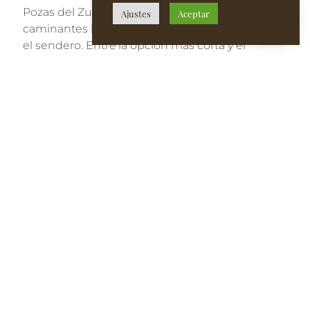
Pozas del Zumeta y su molino guían a los
Ajustes
Aceptar
caminantes hacia una chopera donde se bifurca
el sendero. Entre la opción más corta y el
recorrido más extenso, nos decidimos por el
segundo. Este se adentra en pinares con vistas
privilegiadas a la Vega de Santiago, la
Sierra de
La Sagra
y las sierras de Albacete y Granada.
A continuación, el camino prosigue hasta las
faldas del Almorchón, cuya cumbre, con 1.993
metros de altitud, preside la zona. Desde los
prados de Cañada Hermosa hasta la Hoya del
Toro, se alcanza el punto más alto de la ruta, a
1.640 metros, donde el paisaje montañoso
despliega su máximo esplendor.
El recorrido culmina con la belleza del cañón del
Segura, la misteriosa Cueva del Agua y la
serenidad de la Iglesia de Nuestra Señora del