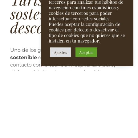
terceros para analizar tus hábitos de
sostenible y
navegación con fines estadísticos y
cookies de terceros para poder
interactuar con redes sociales.
desconexión real
Puedes aceptar la configuración de
cookies por defecto o desactivar el
tipo de cookies que no quieres que se
instalen en tu navegador.
Uno de los grandes atractivos del
turismo rural
Ajustes
Aceptar
sostenible
es la posibilidad de recuperar el
contacto con lo esencial. Respirar aire puro,
disfrutar del silencio, contemplar cielos
estrellados o caminar entre bosques y
montañas son experiencias cada vez más
valoradas.
La naturaleza ayuda a
reducir el estrés
, mejorar
el bienestar emocional y favorecer un ritmo de
vida mucho más pausado. Por eso, muchas
personas encuentran en el turismo rural una
forma de descanso más enriquecedora que