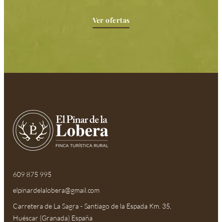
Ver ofertas
609 875 995
elpinardelalobera@gmail.com​
Carretera de La Sagra - Santiago de la Espada Km. 35,
Huéscar (Granada) España